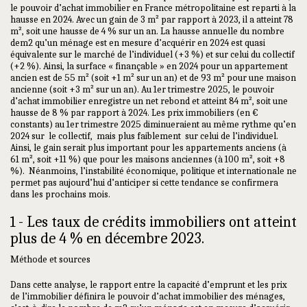
le pouvoir d’achat immobilier en France métropolitaine est reparti à la
hausse en 2024. Avec un gain de 3 m² par rapport à 2023, il a atteint 78
m², soit une hausse de 4 % sur un an. La hausse annuelle du nombre
dem2 qu’un ménage est en mesure d’acquérir en 2024 est quasi
équivalente sur le marché de l’individuel (+3 %) et sur celui du collectif
(+2 %). Ainsi, la surface « finançable » en 2024 pour un appartement
ancien est de 55 m² (soit +1 m² sur un an) et de 93 m² pour une maison
ancienne (soit +3 m² sur un an). Au 1er trimestre 2025, le pouvoir
d’achat immobilier enregistre un net rebond et atteint 84 m², soit une
hausse de 8 % par rapport à 2024. Les prix immobiliers (en €
constants) au 1er trimestre 2025 diminueraient au même rythme qu’en
2024 sur le collectif, mais plus faiblement sur celui de l’individuel.
Ainsi, le gain serait plus important pour les appartements anciens (à
61 m², soit +11 %) que pour les maisons anciennes (à 100 m², soit +8
%). Néanmoins, l’instabilité économique, politique et internationale ne
permet pas aujourd’hui d’anticiper si cette tendance se confirmera
dans les prochains mois.
1 - Les taux de crédits immobiliers ont atteint
plus de 4 % en décembre 2023.
Méthode et sources
Dans cette analyse, le rapport entre la capacité d’emprunt et les prix
de l’immobilier définira le pouvoir d’achat immobilier des ménages,